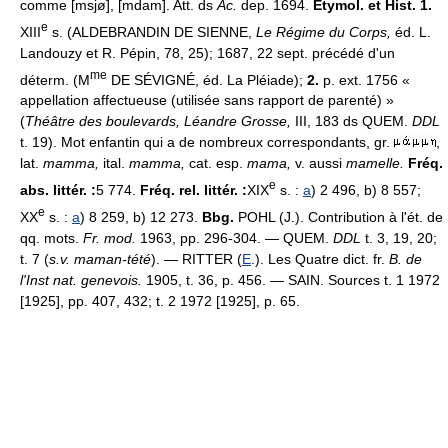
comme [msjø], [mdam]. Att. ds
Ac.
dep. 1694.
Étymol. et Hist. 1.
e
XIII
s. (ALDEBRANDIN DE SIENNE,
Le Régime du Corps,
éd. L.
Landouzy et R. Pépin, 78, 25); 1687, 22 sept. précédé d'un
me
déterm. (M
DE SÉVIGNÉ, éd. La Pléiade);
2.
p. ext. 1756 «
appellation affectueuse (utilisée sans rapport de parenté) »
(
Théâtre des boulevards, Léandre Grosse,
III, 183 ds QUEM.
DDL
t. 19). Mot enfantin qui a de nombreux correspondants, gr.
,
lat.
mamma,
ital.
mamma,
cat. esp.
mama,
v. aussi
mamelle.
Fréq.
e
abs. littér. :
5 774.
Fréq. rel. littér. :
XIX
s. :
a
) 2 496, b) 8 557;
e
XX
s. :
a
) 8 259, b) 12 273.
Bbg.
POHL (J.). Contribution à l'ét. de
qq. mots.
Fr. mod.
1963, pp. 296-304. — QUEM.
DDL
t. 3, 19, 20;
t. 7 (
s.v. maman-tété
). — RITTER (
E
.). Les Quatre dict. fr.
B. de
l'Inst nat. genevois.
1905, t. 36, p. 456. — SAIN. Sources t. 1 1972
[1925], pp. 407, 432; t. 2 1972 [1925], p. 65.