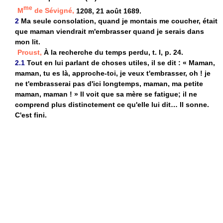
me
M
de Sévigné,
1208, 21 août 1689.
2
Ma seule consolation, quand je montais me coucher, était
que maman viendrait m'embrasser quand je serais dans
mon lit.
Proust,
À la recherche du temps perdu, t. I, p. 24.
2.1
Tout en lui parlant de choses utiles, il se dit : « Maman,
maman, tu es là, approche-toi, je veux t'embrasser, oh ! je
ne t'embrasserai pas d'ici longtemps, maman, ma petite
maman, maman ! » Il voit que sa mère se fatigue; il ne
comprend plus distinctement ce qu'elle lui dit… Il sonne.
C'est fini.