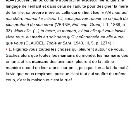
A.—
[Souvent empl. comme appellatif affectueux] Mère, dans le
langage de l'enfant et dans celui de l'adulte pour désigner la mère
de famille, sa propre mère ou celle qui en tient lieu.
« Ah! maman!
ma chère maman! » s'écria-t-il, sans pouvoir retenir ce cri parti du
plus profond de son cœur
(VERNE,
Enf. cap. Grant,
t. 1, 1868, p.
33).
Mais elle, (...) ta mère, ta maman, c'était elle qui vous faisait
vivre tous, du matin au soir sans qu'il y eût pensée en elle autre
que vous
(CLAUDEL,
Tobie et Sara,
1940, III, 5, p. 1274) :
•
1. Figurez-vous toutes les choses qui pleurent autour de vous.
Sachez alors que toutes les
mamans
du monde, les
mamans
des
enfants et les
mamans
des animaux, pleurent de la même
manière quand on leur a pris leur petit, puisque l'on a fait du mal à
la vie que nous respirons, puisque c'est tout qui souffre du même
coup, c'est la maison et c'est la rue!