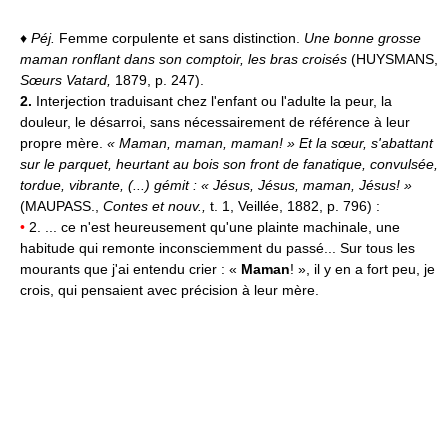
♦
Péj.
Femme corpulente et sans distinction.
Une bonne grosse
maman ronflant dans son comptoir, les bras croisés
(HUYSMANS,
Sœurs Vatard,
1879, p. 247).
2.
Interjection traduisant chez l'enfant ou l'adulte la peur, la
douleur, le désarroi, sans nécessairement de référence à leur
propre mère.
« Maman, maman, maman! » Et la sœur, s'abattant
sur le parquet, heurtant au bois son front de fanatique, convulsée,
tordue, vibrante, (...) gémit : « Jésus, Jésus, maman, Jésus! »
(MAUPASS.,
Contes et nouv.,
t. 1, Veillée, 1882, p. 796) :
•
2. ... ce n'est heureusement qu'une plainte machinale, une
habitude qui remonte inconsciemment du passé... Sur tous les
mourants que j'ai entendu crier : «
Maman
! », il y en a fort peu, je
crois, qui pensaient avec précision à leur mère.