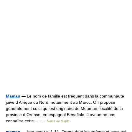
Maman
— Le nom de famille est fréquent dans la communauté
juive d Afrique du Nord, notamment au Maroc. On propose
généralement celui qui est originaire de Meaman, localité de la
province d Orense, en espagnol Benaflalo. J avoue ne pas
connaître cette… …
Noms de famille
maman
— (ma man) s. f. 1° Terme dont les enfants et ceux qui