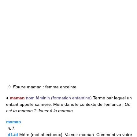
♢
Future maman :
femme enceinte.
●
maman
nom féminin
(formation enfantine)
Terme par lequel un
enfant appelle sa mère. Mère dans le contexte de l'enfance :
Où
est ta maman ?
Jouer à la maman.
maman
n.
f.
d1./d
Mère (mot affectueux). Va voir maman. Comment va votre