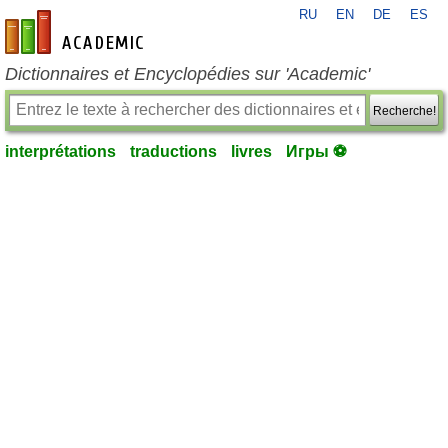
RU
EN
DE
ES
fr-academic.com
Dictionnaires et Encyclopédies sur 'Academic'
Recherche!
interprétations
traductions
livres
Игры ⚽