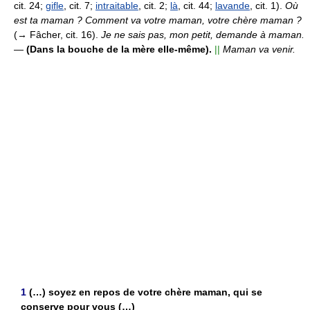
cit. 24;
gifle
, cit. 7;
intraitable
, cit. 2;
là
, cit. 44;
lavande
, cit. 1).
Où
est ta maman ? Comment va votre maman, votre chère maman ?
(→ Fâcher, cit. 16).
Je ne sais pas, mon petit, demande à maman.
—
(Dans la bouche de la mère elle-même).
||
Maman va venir.
1
(…) soyez en repos de votre chère maman, qui se
conserve pour vous (…)