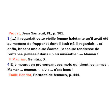
Proust,
Jean Santeuil, Pl., p. 361.
3
(…) il regardait cette vieille femme haletante qu'il avait été
au moment de frapper et dont il était né. Il regardait… et
enfin, brisant une dure écorce, l'obscure tendresse de
l'enfance jaillissait dans un cri misérable : — Maman !
F. Mauriac,
Genitrix, X.
4
Elle mourut en prononçant ces mots qui tirent les larmes :
Maman… maman… la vie… c'est beau !
Émile Henriot,
Portraits de femmes, p. 444.