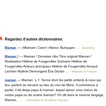
Regardez d'autres dictionnaires:
Maman
— «Maman» Сингл «Кино» Выпущен …
Википедия
Maman !
— Maman ! Données clés Titre original Maman !
Réalisation Hélène de Fougerolles Scénario Hélène de
Fougerolles Acteurs principaux Hélène de Fougerolles Arnaud
Lechien Mylène Demongeot Éva Darlan …
Wikipédia en Français
maman
— Maman. s. f. Terme dont les petits enfants & ceux qui
leur parlent se servent au lieu du mot de Mere. Il commence à
parler, il dit desja papa & maman. lequel aimez vous mieux de
vostre papa ou de vostre maman? On dit dans le mesme langage,
Maman… …
Dictionnaire de l'Académie française