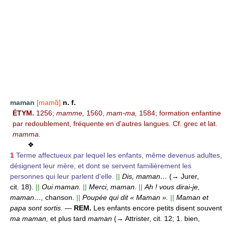
maman
[mamɑ̃]
n. f.
ÉTYM.
1256;
mamme,
1560,
mam-ma,
1584; formation enfantine
par redoublement, fréquente en d'autres langues. Cf. grec et lat.
mamma.
❖
1
Terme affectueux par lequel les enfants, même devenus adultes,
désignent leur mère, et dont se servent familièrement les
personnes qui leur parlent d'elle.
||
Dis, maman…
(→ Jurer,
cit. 18).
||
Oui maman.
||
Merci, maman.
||
Ah ! vous dirai-je,
maman…,
chanson.
||
Poupée qui dit « Maman ».
||
Maman et
papa sont sortis.
—
REM.
Les enfants encore petits disent souvent
ma maman,
et plus tard
maman
(→ Attrister, cit. 12; 1. bien,