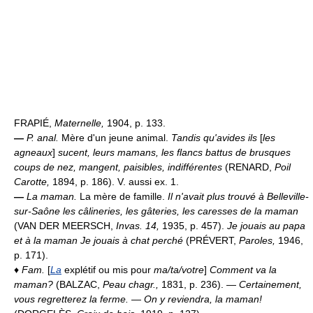
FRAPIÉ,
Maternelle,
1904, p. 133.
—
P. anal.
Mère d'un jeune animal.
Tandis qu'avides ils
[
les
agneaux
]
sucent, leurs mamans, les flancs battus de brusques
coups de nez, mangent, paisibles, indifférentes
(RENARD,
Poil
Carotte,
1894, p. 186). V. aussi ex. 1.
—
La maman.
La mère de famille.
Il n'avait plus trouvé à Belleville-
sur-Saône les câlineries, les gâteries, les caresses de la maman
(VAN DER MEERSCH,
Invas. 14,
1935, p. 457).
Je jouais au papa
et à la maman Je jouais à chat perché
(PRÉVERT,
Paroles,
1946,
p. 171).
♦
Fam.
[
La
explétif ou mis pour
ma/ta/votre
]
Comment va la
maman?
(BALZAC,
Peau chagr.,
1831, p. 236). —
Certainement,
vous regretterez la ferme. — On y reviendra, la maman!