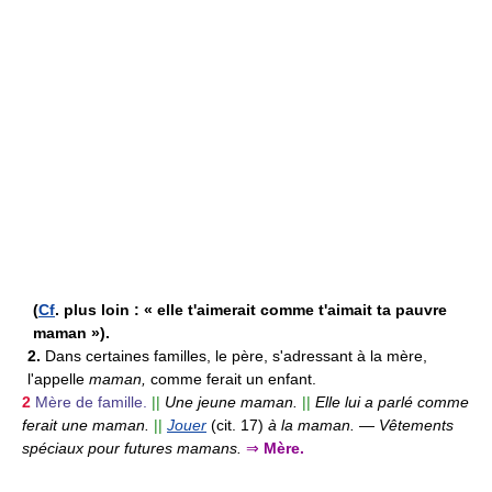
(
Cf
. plus loin : « elle t'aimerait comme t'aimait ta pauvre
maman »).
2.
Dans certaines familles, le père, s'adressant à la mère,
l'appelle
maman,
comme ferait un enfant.
2
Mère de famille.
||
Une jeune maman.
||
Elle lui a parlé comme
ferait une maman.
||
Jouer
(cit. 17)
à la maman.
—
Vêtements
spéciaux pour futures mamans.
⇒
Mère.