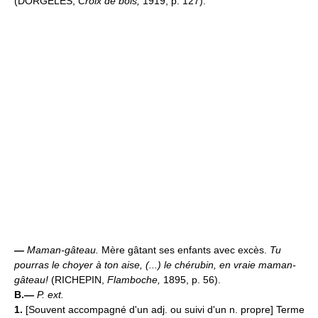
(DORGELÈS,
Croix de bois,
1919, p. 127).
—
Maman-gâteau.
Mère gâtant ses enfants avec excès.
Tu
pourras le choyer à ton aise, (...) le chérubin, en vraie maman-
gâteau!
(RICHEPIN,
Flamboche,
1895, p. 56).
B.—
P. ext.
1.
[Souvent accompagné d'un adj. ou suivi d'un n. propre] Terme