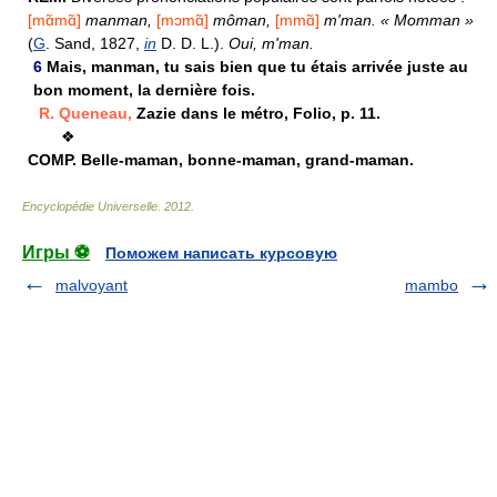
[mɑ̃mɑ̃]
manman,
[mɔmɑ̃]
môman,
[mmɑ̃]
m'man.
« Momman »
(
G
. Sand, 1827,
in
D. D. L.).
Oui, m'man.
6
Mais, manman, tu sais bien que tu étais arrivée juste au
bon moment, la dernière fois.
R. Queneau,
Zazie dans le métro, Folio, p. 11.
❖
COMP.
Belle-maman, bonne-maman, grand-maman.
Encyclopédie Universelle
.
2012
.
Игры ⚽
Поможем написать курсовую
malvoyant
mambo