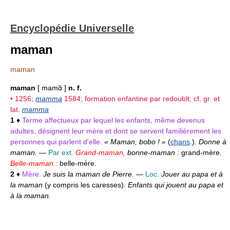
Encyclopédie Universelle
maman
maman
maman
[ mamɑ̃ ]
n. f.
• 1256;
mamma
1584; formation enfantine par redoublt; cf. gr. et
lat.
mamma
1
♦
Terme affectueux par lequel les enfants, même devenus
adultes, désignent leur mère et dont se servent familièrement les
personnes qui parlent d'elle.
« Maman, bobo ! »
(
chans
.).
Donne à
maman.
—
Par ext.
Grand-maman,
bonne-maman :
grand-mère.
Belle-maman :
belle-mère.
2
♦
Mère.
Je suis la maman de Pierre.
—
Loc.
Jouer au papa et à
la maman
(y compris les caresses)
. Enfants qui jouent au papa et
à la maman.