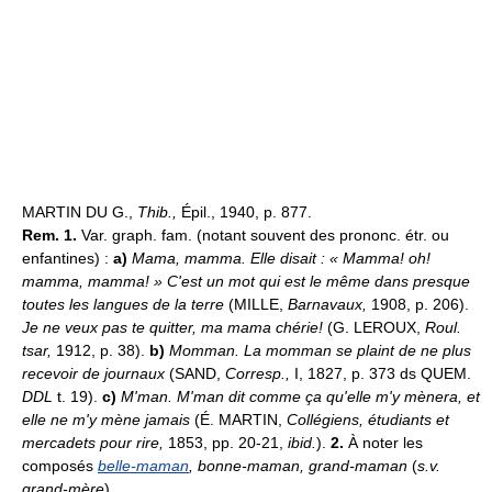
MARTIN DU G.,
Thib.,
Épil., 1940, p. 877.
Rem. 1.
Var. graph. fam. (notant souvent des prononc. étr. ou
enfantines) :
a)
Mama, mamma. Elle disait : « Mamma! oh!
mamma, mamma! » C'est un mot qui est le même dans presque
toutes les langues de la terre
(MILLE,
Barnavaux,
1908, p. 206).
Je ne veux pas te quitter, ma mama chérie!
(G. LEROUX,
Roul.
tsar,
1912, p. 38).
b)
Momman. La momman se plaint de ne plus
recevoir de journaux
(SAND,
Corresp.,
I, 1827, p. 373 ds QUEM.
DDL
t. 19).
c)
M'man. M'man dit comme ça qu'elle m'y mènera, et
elle ne m'y mène jamais
(
É. MARTIN,
Collégiens, étudiants et
mercadets pour rire,
1853, pp. 20-21,
ibid.
).
2.
À noter les
composés
belle-maman
, bonne-maman
, grand-maman
(
s.v.
grand-mère
).